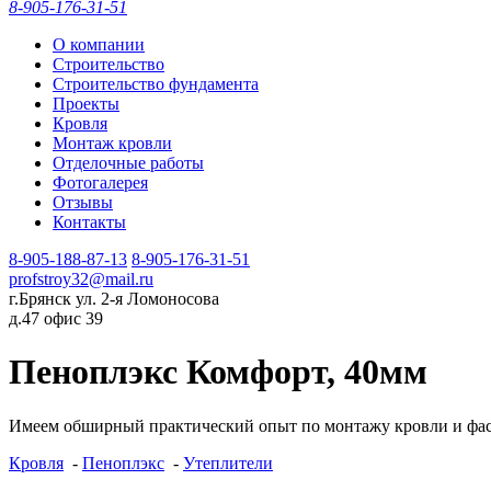
8-905-176-31-51
О компании
Строительство
Строительство фундамента
Проекты
Кровля
Монтаж кровли
Отделочные работы
Фотогалерея
Отзывы
Контакты
8-905-188-87-13
8-905-176-31-51
profstroy32@mail.ru
г.Брянск ул. 2-я Ломоносова
д.47 офис 39
Пеноплэкс Комфорт, 40мм
Имеем обширный практический опыт по монтажу кровли и фа
Кровля
-
Пеноплэкс
-
Утеплители