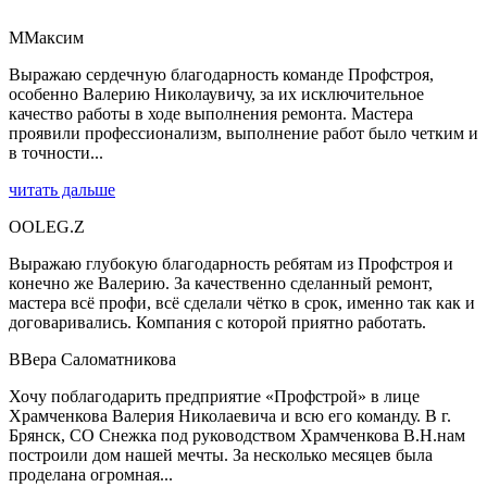
М
Максим
Выражаю сердечную благодарность команде Профстроя,
особенно Валерию Николаувичу, за их исключительное
качество работы в ходе выполнения ремонта. Мастера
проявили профессионализм, выполнение работ было четким и
в точности...
читать дальше
O
OLEG.Z
Выражаю глубокую благодарность ребятам из Профстроя и
конечно же Валерию. За качественно сделанный ремонт,
мастера всё профи, всё сделали чётко в срок, именно так как и
договаривались. Компания с которой приятно работать.
В
Вера Саломатникова
Хочу поблагодарить предприятие «Профстрой» в лице
Храмченкова Валерия Николаевича и всю его команду. В г.
Брянск, СО Снежка под руководством Храмченкова В.Н.нам
построили дом нашей мечты. За несколько месяцев была
проделана огромная...