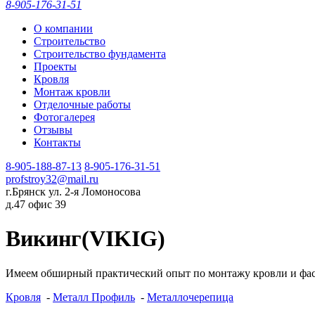
8-905-176-31-51
О компании
Строительство
Строительство фундамента
Проекты
Кровля
Монтаж кровли
Отделочные работы
Фотогалерея
Отзывы
Контакты
8-905-188-87-13
8-905-176-31-51
profstroy32@mail.ru
г.Брянск ул. 2-я Ломоносова
д.47 офис 39
Викинг(VIKIG)
Имеем обширный практический опыт по монтажу кровли и фа
Кровля
-
Металл Профиль
-
Металлочерепица