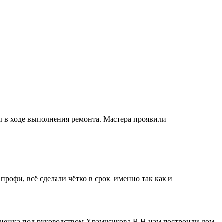
ы в ходе выполнения ремонта. Мастера проявили
рофи, всё сделали чётко в срок, именно так как и
Снежка под руководством Храмченкова В.Н.нам построили дом