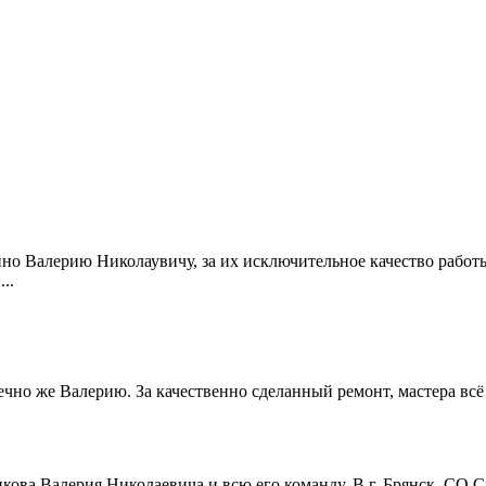
но Валерию Николаувичу, за их исключительное качество работ
..
но же Валерию. За качественно сделанный ремонт, мастера всё п
ова Валерия Николаевича и всю его команду. В г. Брянск, СО 