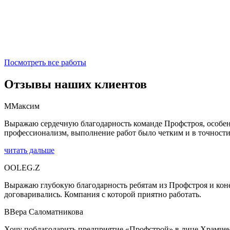
Посмотреть все работы
Отзывы наших клиентов
М
Максим
Выражаю сердечную благодарность команде Профстроя, особен
профессионализм, выполнение работ было четким и в точности.
читать дальше
O
OLEG.Z
Выражаю глубокую благодарность ребятам из Профстроя и конеч
договаривались. Компания с которой приятно работать.
В
Вера Саломатникова
Хочу поблагодарить предприятие «Профстрой» в лице Храмченк