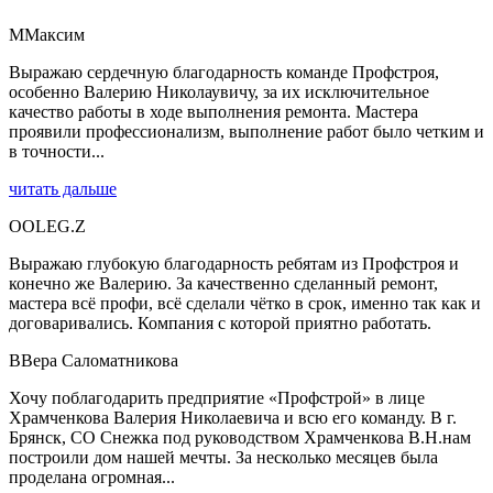
М
Максим
Выражаю сердечную благодарность команде Профстроя,
особенно Валерию Николаувичу, за их исключительное
качество работы в ходе выполнения ремонта. Мастера
проявили профессионализм, выполнение работ было четким и
в точности...
читать дальше
O
OLEG.Z
Выражаю глубокую благодарность ребятам из Профстроя и
конечно же Валерию. За качественно сделанный ремонт,
мастера всё профи, всё сделали чётко в срок, именно так как и
договаривались. Компания с которой приятно работать.
В
Вера Саломатникова
Хочу поблагодарить предприятие «Профстрой» в лице
Храмченкова Валерия Николаевича и всю его команду. В г.
Брянск, СО Снежка под руководством Храмченкова В.Н.нам
построили дом нашей мечты. За несколько месяцев была
проделана огромная...